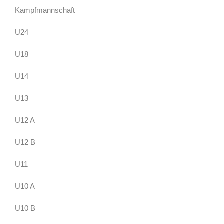
Kampfmannschaft
U24
U18
U14
U13
U12 A
U12 B
U11
U10 A
U10 B