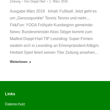
Zeitung
Von
Doppl Hart
1. März 2016
Ausgabe März 2016 Inhalt: Fußball: Jetzt geht es
um „Genusspunkte“ Tennis Tennis und mehr…
Fit&Fun: YOGA Frühjahr-Kursbeginn gemeinde-
News: Bundesminister Alois Stöger kommt zum
Maifest Doppl-Hart TIP Leonding: Super Firmen
siedeln sich in Leonding an Ehrenpräsident Altbgm.
Herbert Sperl feiert seinen 70er Zeitung ansehen…
Weiterlesen
Links
Datenschutz