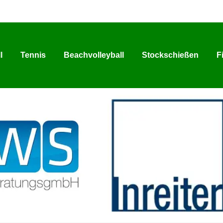
l
Tennis
Beachvolleyball
Stockschießen
F
l
Tennis
Beachvolleyball
Stockschießen
F