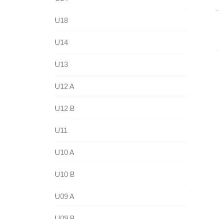
U18
U14
U13
U12 A
U12 B
U11
U10 A
U10 B
U09 A
U09 B