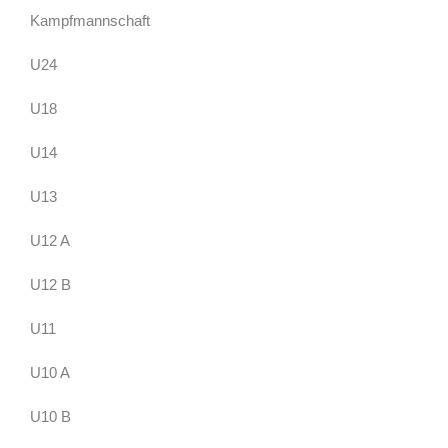
Kampfmannschaft
U24
U18
U14
U13
U12 A
U12 B
U11
U10 A
U10 B