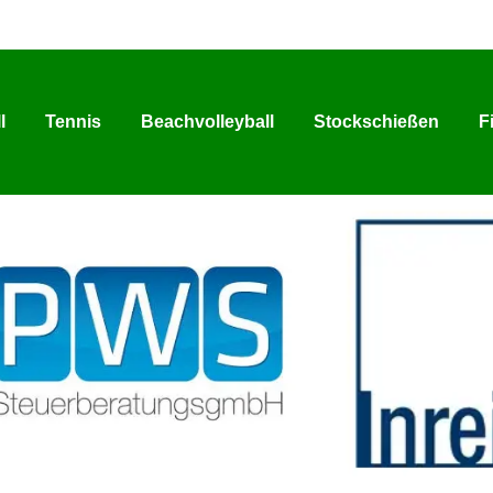
l
Tennis
Beachvolleyball
Stockschießen
F
l
Tennis
Beachvolleyball
Stockschießen
F