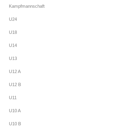
Kampfmannschaft
U24
U18
U14
U13
U12 A
U12 B
U11
U10 A
U10 B