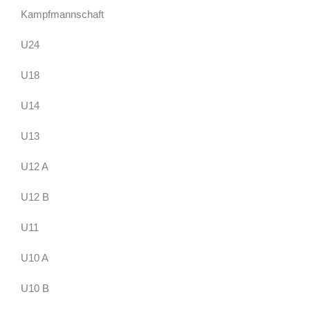
Kampfmannschaft
U24
U18
U14
U13
U12 A
U12 B
U11
U10 A
U10 B