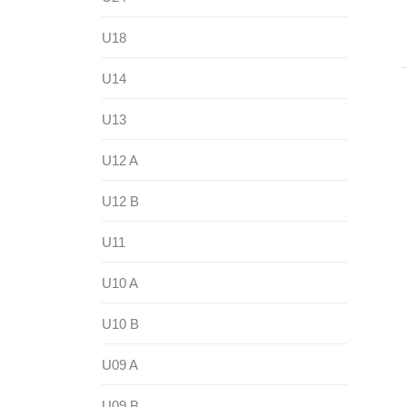
U18
U14
U13
U12 A
U12 B
U11
U10 A
U10 B
U09 A
U09 B