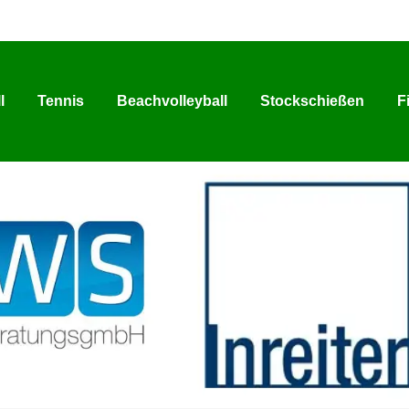
l
Tennis
Beachvolleyball
Stockschießen
F
l
Tennis
Beachvolleyball
Stockschießen
F