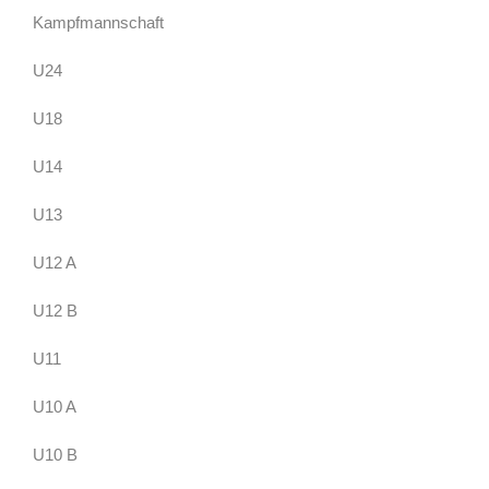
Kampfmannschaft
U24
U18
U14
U13
U12 A
U12 B
U11
U10 A
U10 B