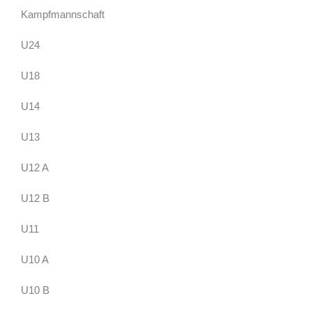
Kampfmannschaft
U24
U18
U14
U13
U12 A
U12 B
U11
U10 A
U10 B