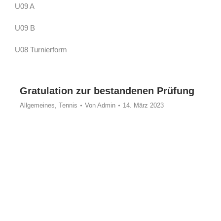
U09 A
U09 B
U08 Turnierform
Gratulation zur bestandenen Prüfung
Allgemeines
,
Tennis
Von
Admin
14. März 2023