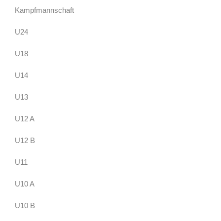
Kampfmannschaft
U24
U18
U14
U13
U12 A
U12 B
U11
U10 A
U10 B