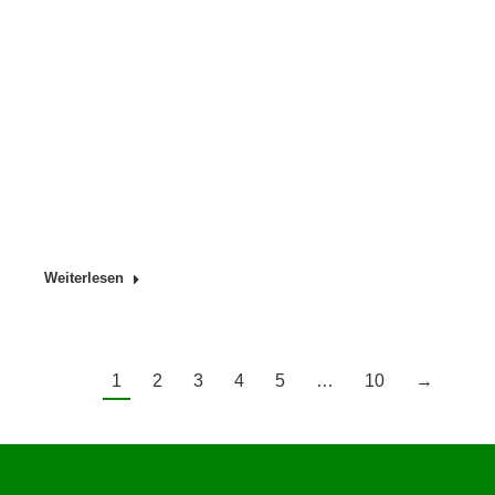
Weiterlesen
1
2
3
4
5
…
10
→