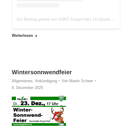
Ein Beitrag geteilt von ASKÖ Doppl-Hart 74 (@askoe_doppl_hart_74)
Weiterlesen
Wintersonnwendfeier
Allgemeines
,
Ankündigung
Von
Martin Scheer
8. Dezember 2025