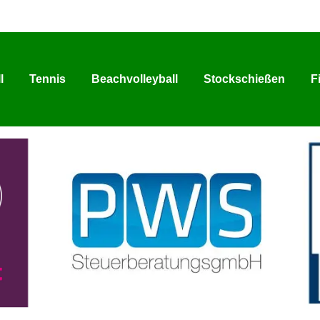
l
Tennis
Beachvolleyball
Stockschießen
F
l
Tennis
Beachvolleyball
Stockschießen
F