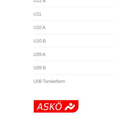
U12 B
U11
U10 A
U10 B
U09 A
U09 B
U08 Turnierform