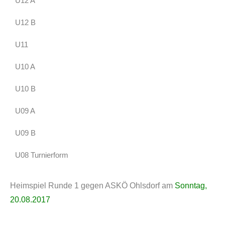
U12 A
U12 B
U11
U10 A
U10 B
U09 A
U09 B
U08 Turnierform
Heimspiel Runde 1 gegen ASKÖ Ohlsdorf am
Sonntag,
20.08.2017