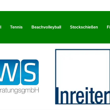
l
Tennis
Beachvolleyball
Stockschießen
F
l
Tennis
Beachvolleyball
Stockschießen
F