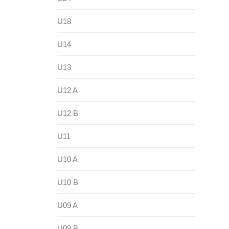
U18
U14
U13
U12 A
U12 B
U11
U10 A
U10 B
U09 A
U09 B