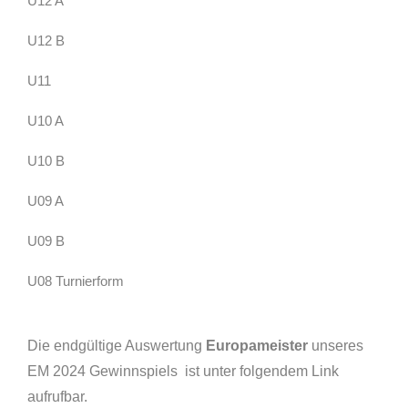
U12 A
U12 B
U11
U10 A
U10 B
U09 A
U09 B
U08 Turnierform
Die endgültige Auswertung
Europameister
unseres
EM 2024 Gewinnspiels ist unter folgendem Link
aufrufbar.