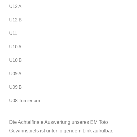
U12 A
U12 B
U11
U10 A
U10 B
U09 A
U09 B
U08 Turnierform
Die Achtelfinale Auswertung unseres EM Toto
Gewinnspiels ist unter folgendem Link aufrufbar.