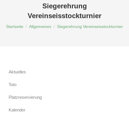
Siegerehrung
Vereinseisstockturnier
Du bist hier:
Startseite
Allgemeines
Siegerehrung Vereinseisstockturnier
Aktuelles
Toto
Platzreservierung
Kalender