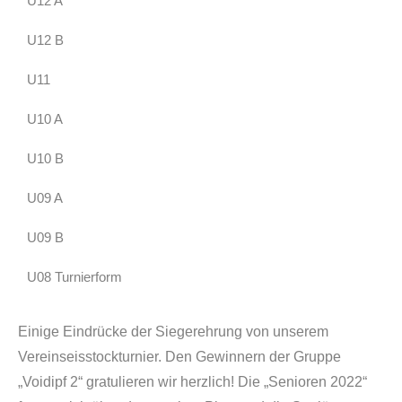
U12 A
U12 B
U11
U10 A
U10 B
U09 A
U09 B
U08 Turnierform
Einige Eindrücke der Siegerehrung von unserem
Vereinseisstockturnier. Den Gewinnern der Gruppe
„Voidipf 2“ gratulieren wir herzlich! Die „Senioren 2022“