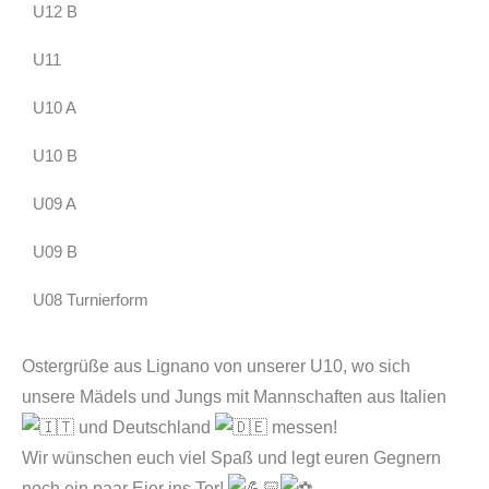
U12 B
U11
U10 A
U10 B
U09 A
U09 B
U08 Turnierform
Ostergrüße aus Lignano von unserer U10, wo sich
unsere Mädels und Jungs mit Mannschaften aus Italien
und Deutschland
messen!
Wir wünschen euch viel Spaß und legt euren Gegnern
noch ein paar Eier ins Tor!