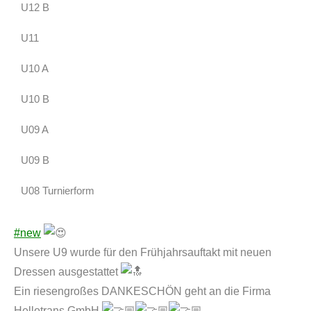
U12 B
U11
U10 A
U10 B
U09 A
U09 B
U08 Turnierform
#new
Unsere U9 wurde für den Frühjahrsauftakt mit neuen
Dressen ausgestattet
Ein riesengroßes DANKESCHÖN geht an die Firma
Hellotrans GmbH