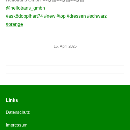
@hellotrans_gmbh
#asködopplhart74
#new
#top
#dressen
#schwarz
#orange
15. April 2025
Links
Datenschutz
Impressum