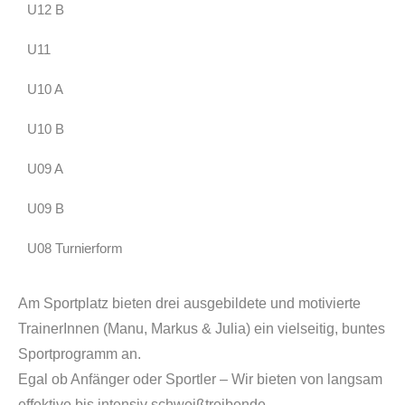
U12 B
U11
U10 A
U10 B
U09 A
U09 B
U08 Turnierform
Am Sportplatz bieten drei ausgebildete und motivierte
TrainerInnen (Manu, Markus & Julia) ein vielseitig, buntes
Sportprogramm an.
Egal ob Anfänger oder Sportler – Wir bieten von langsam
effektive bis intensiv schweißtreibende