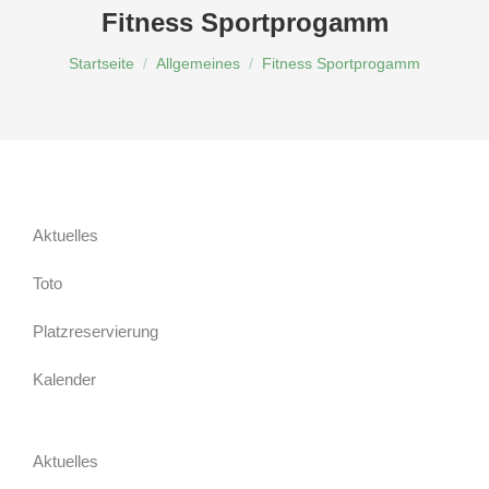
Fitness Sportprogamm
Du bist hier:
Startseite
Allgemeines
Fitness Sportprogamm
Aktuelles
Toto
Platzreservierung
Kalender
Aktuelles