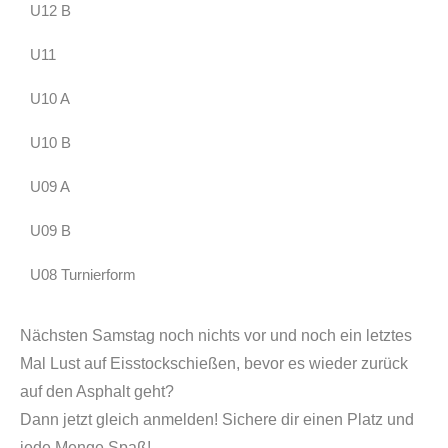
U12 B
U11
U10 A
U10 B
U09 A
U09 B
U08 Turnierform
Nächsten Samstag noch nichts vor und noch ein letztes
Mal Lust auf Eisstockschießen, bevor es wieder zurück
auf den Asphalt geht?
Dann jetzt gleich anmelden! Sichere dir einen Platz und
jede Menge Spaß!