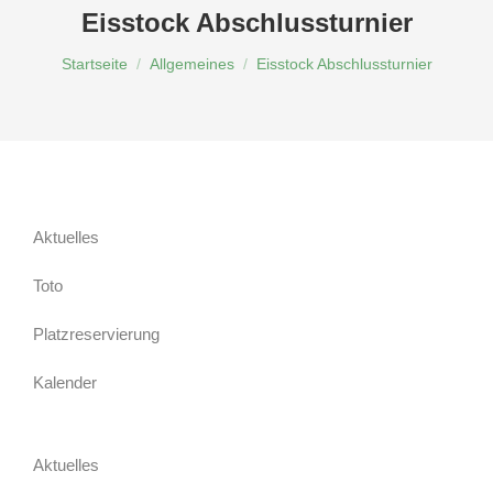
Eisstock Abschlussturnier
Du bist hier:
Startseite
Allgemeines
Eisstock Abschlussturnier
Aktuelles
Toto
Platzreservierung
Kalender
Aktuelles