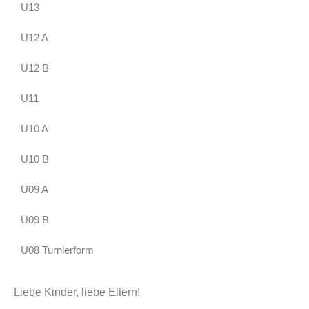
U13
U12 A
U12 B
U11
U10 A
U10 B
U09 A
U09 B
U08 Turnierform
Liebe Kinder, liebe Eltern!