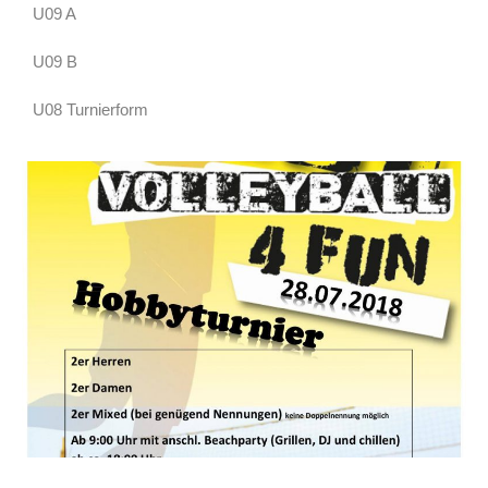
U09 A
U09 B
U08 Turnierform