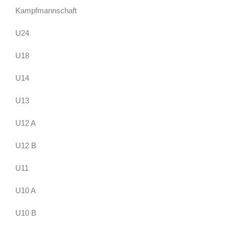
Kampfmannschaft
U24
U18
U14
U13
U12 A
U12 B
U11
U10 A
U10 B