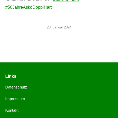
#50JahreAsköDopplHart
20. Januar 2024
Links
Datenschutz
Impressum
Kontakt