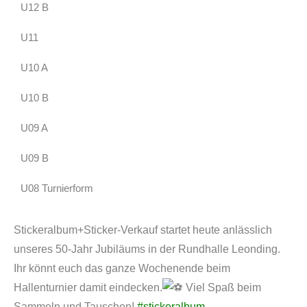
U12 B
U11
U10 A
U10 B
U09 A
U09 B
U08 Turnierform
Stickeralbum+Sticker-Verkauf startet heute anlässlich
unseres 50-Jahr Jubiläums in der Rundhalle Leonding.
Ihr könnt euch das ganze Wochenende beim
Hallenturnier damit eindecken.
Viel Spaß beim
Sammeln und Tauschen!
#stickeralbum