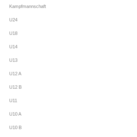
Kampfmannschaft
U24
U18
U14
U13
U12 A
U12 B
U11
U10 A
U10 B