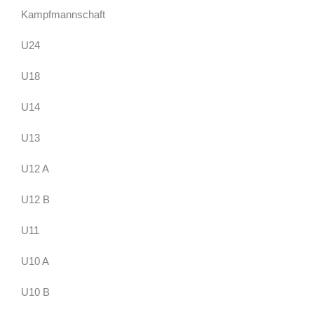
Kampfmannschaft
U24
U18
U14
U13
U12 A
U12 B
U11
U10 A
U10 B