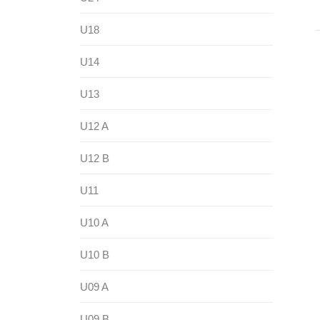
U18
U14
U13
U12 A
U12 B
U11
U10 A
U10 B
U09 A
U09 B