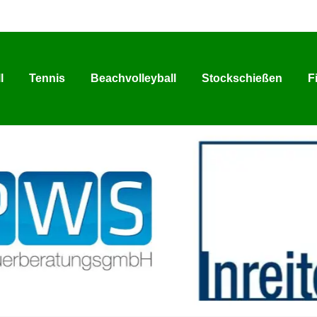
l
Tennis
Beachvolleyball
Stockschießen
F
l
Tennis
Beachvolleyball
Stockschießen
F