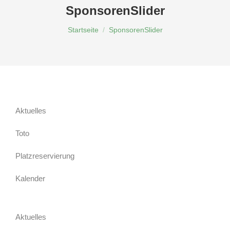
SponsorenSlider
Du bist hier:
Startseite
SponsorenSlider
Aktuelles
Toto
Platzreservierung
Kalender
Aktuelles