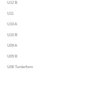
U12 B
U11
U10 A
U10 B
U09 A
U09 B
U08 Turnierform