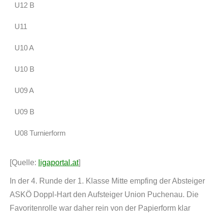
U12 B
U11
U10 A
U10 B
U09 A
U09 B
U08 Turnierform
[Quelle:
ligaportal.at
]
In der 4. Runde der 1. Klasse Mitte empfing der Absteiger
ASKÖ Doppl-Hart den Aufsteiger Union Puchenau. Die
Favoritenrolle war daher rein von der Papierform klar