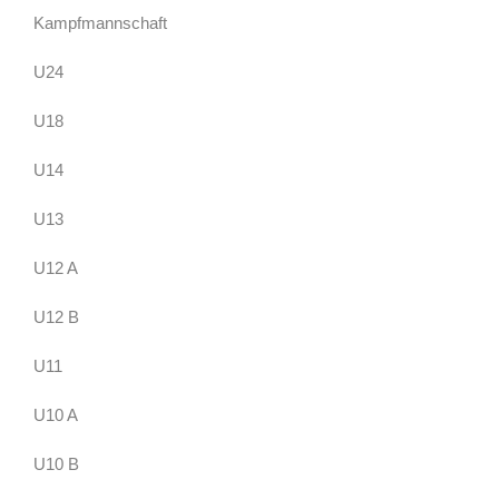
Kampfmannschaft
U24
U18
U14
U13
U12 A
U12 B
U11
U10 A
U10 B