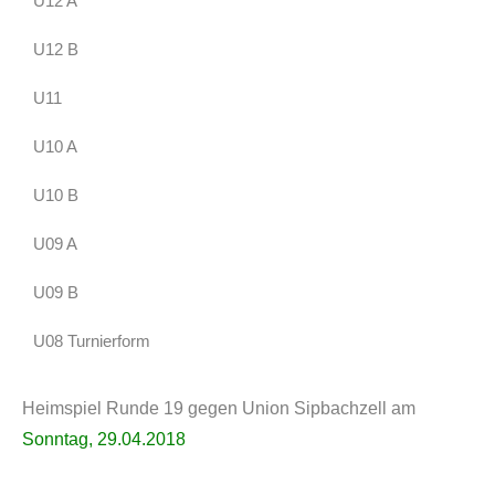
U12 A
U12 B
U11
U10 A
U10 B
U09 A
U09 B
U08 Turnierform
Heimspiel Runde 19 gegen Union Sipbachzell am
Sonntag, 29.04.2018