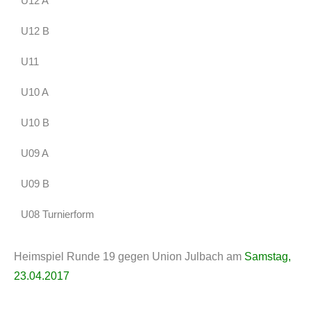
U12 A
U12 B
U11
U10 A
U10 B
U09 A
U09 B
U08 Turnierform
Heimspiel Runde 19 gegen Union Julbach am
Samstag,
23.04.2017