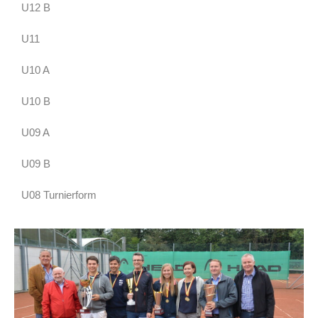
U12 B
U11
U10 A
U10 B
U09 A
U09 B
U08 Turnierform