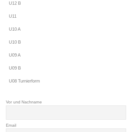
U12 B
U11
U10 A
U10 B
U09 A
U09 B
U08 Turnierform
Vor und Nachname
Email