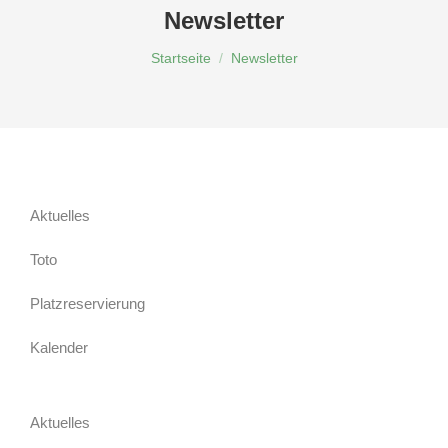
Newsletter
Du bist hier:
Startseite
Newsletter
Aktuelles
Toto
Platzreservierung
Kalender
Aktuelles