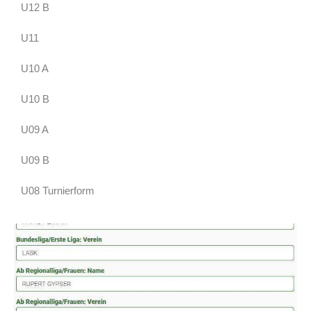
U12 B
U11
U10 A
U10 B
U09 A
U09 B
U08 Turnierform